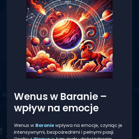
Wenus w Baranie –
wpływ na emocje
Wenus w
Baranie
wpływa na emocje, czyniąc je
intensywnymi, bezpośrednimi i pełnymi pasji.
Osoby z
Wenus
w tym znaku doświadczają