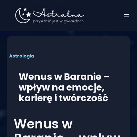
Przejdź
do
treści
Astrologia
Wenus w Baranie –
wpływ na emocje,
karierę i twórczość
Wenus w