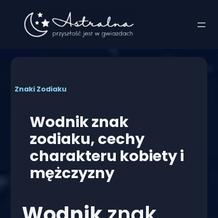
Przejdź
do
treści
Znaki Zodiaku
Wodnik znak
zodiaku, cechy
charakteru kobiety i
mężczyzny
Wodnik
znak