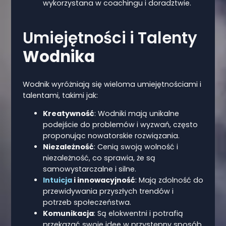
wykorzystana w coachingu i doradztwie.
Umiejętności i Talenty
Wodnika
Wodnik wyróżniają się wieloma umiejętnościami i
talentami, takimi jak:
Kreatywność
: Wodniki mają unikalne
podejście do problemów i wyzwań, często
proponując nowatorskie rozwiązania.
Niezależność
: Cenią swoją wolność i
niezależność, co sprawia, że są
samowystarczalne i silne.
Intuicja
i innowacyjność
: Mają zdolność do
przewidywania przyszłych trendów i
potrzeb społeczeństwa.
Komunikacja
: Są elokwentni i potrafią
przekazać swoje idee w przystępny sposób.