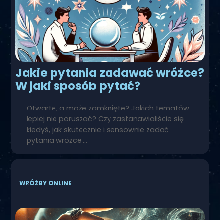
Jakie pytania zadawać wróżce?
W jaki sposób pytać?
Otwarte, a może zamknięte? Jakich tematów
lepiej nie poruszać? Czy zastanawialiście się
kiedyś, jak skutecznie i sensownie zadać
pytania wróżce,…
WRÓŻBY ONLINE