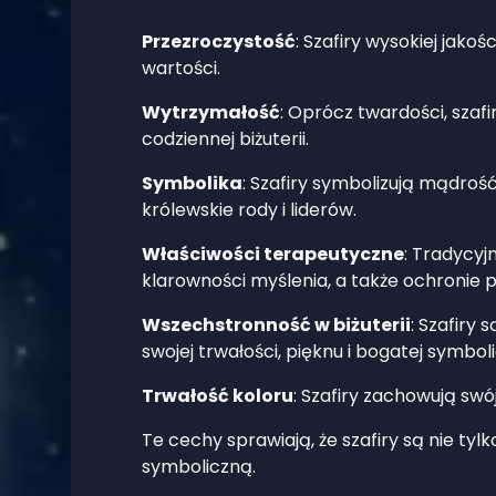
Przezroczystość
: Szafiry wysokiej jako
wartości.
Wytrzymałość
: Oprócz twardości, szaf
codziennej biżuterii.
Symbolika
: Szafiry symbolizują mądroś
królewskie rody i liderów.
Właściwości terapeutyczne
: Tradycyj
klarowności myślenia, a także ochronie 
Wszechstronność w biżuterii
: Szafiry 
swojej trwałości, pięknu i bogatej symboli
Trwałość koloru
: Szafiry zachowują swó
Te cechy sprawiają, że szafiry są nie tyl
symboliczną.