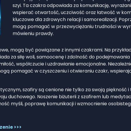
szyi. Ta czakra odpowiada za komunikację, wyrażanie
wspierać otwartość, uczciwość oraz łatwość w komun
kluczowe dla zdrowych relacji i samorealizacji. Popr
mogą pomagać w przezwyciężaniu trudności w wyra
mówieniu prawdy.
różowe, mogą być powiązane z innymi czakrami. Na przykład,
ada za siłę woli, samoocenę i zdolność do podejmowania d
iłość, współczucie i uzdrawianie emocjonalne. Niezależnie
mogą pomagać w czyszczeniu i otwieraniu czakr, wspieraj
cznym, szafiry są cenione nie tylko za swoją piękność i 
woju duchowego. Noszenie biżuterii z szafirem lub medyt
wność myśli, poprawę komunikacji i wzmocnienie osobiste
czenie >>>