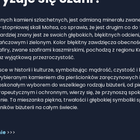
ionych kamieni szlachetnych, jest odmianą minerału zwa
-stopniowej skali Mohsa, co sprawia, że jest drugim co 
dziej znany jest ze swoich głębokich, błękitnych odcieni,
czowym i zielonym. Kolor błękitny zawdzięcza obecności 
zafiry, zwane szafirami kaszmirskimi, pochodzą z regionu K
raz wyjątkową przezroczystość.
ce w historii i kulturze, symbolizując mądrość, czystość 
 wybieranym kamieniem dla pierścionków zaręczynowych i 
oskonałym wyborem do wszelkiego rodzaju biżuterii, od pie
apeutycznym i ochronnym, wierzy się, że przynoszą spo
. Ta mieszanka piękna, trwałości i głębokiej symboliki sp
ików biżuterii na całym świecie.
nie
>>>