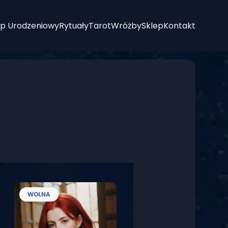
p Urodzeniowy
Rytuały
Tarot
Wróżby
Sklep
Kontakt