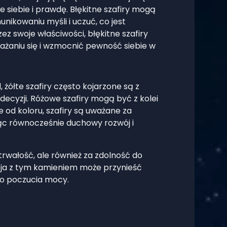
 siebie i prawdę. Błękitne szafiry mogą
ikowaniu myśli i uczuć, co jest
zez swoje właściwości, błękitne szafiry
żaniu się i wzmocnić pewność siebie w
 żółte szafiry często kojarzone są z
ecyzji. Różowe szafiry mogą być z kolei
 od koloru, szafiry są uważane za
ąc równocześnie duchowy rozwój i
trwałość, ale również za zdolność do
acja z tym kamieniem może przynieść
go poczucia mocy.