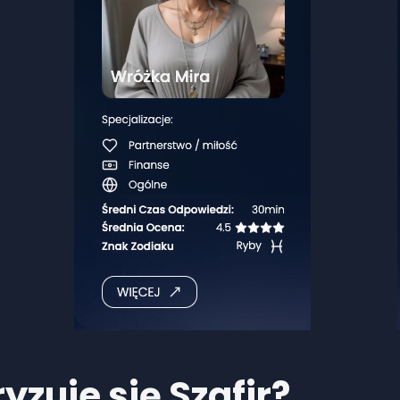
yzuje się
Szafir
?