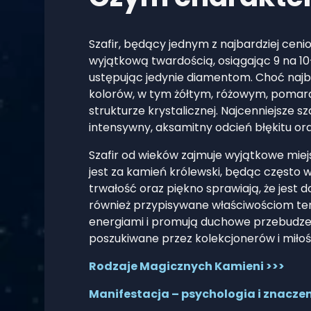
Szafir, będący jednym z najbardziej cen
wyjątkową twardością, osiągając 9 na 10
ustępując jedynie diamentom. Choć najbar
kolorów, w tym żółtym, różowym, pomarań
strukturze krystalicznej. Najcenniejsze s
intensywny, aksamitny odcień błękitu o
Szafir od wieków zajmuje wyjątkowe miejs
jest za kamień królewski, będąc często
trwałość oraz piękno sprawiają, że jest d
również przypisywane właściwościom ter
energiami i promują duchowe przebudzenie
poszukiwane przez kolekcjonerów i miłośn
Rodzaje Magicznych Kamieni >>>
Manifestacja – psychologia i znacze