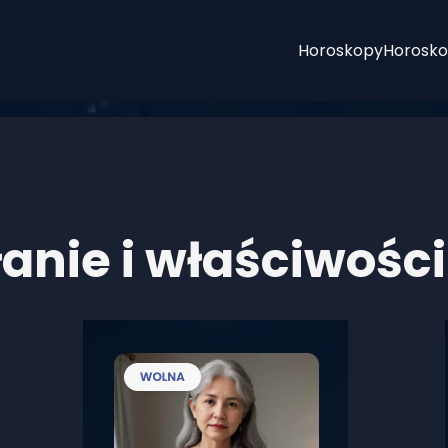
Horoskopy
Horosko
ałanie i właściwości