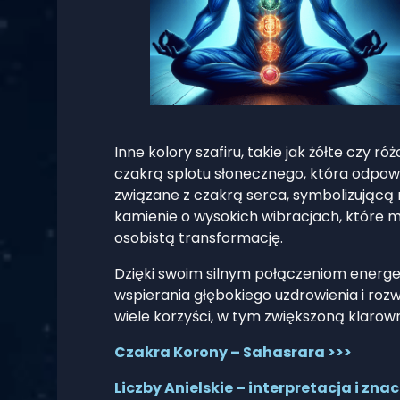
Inne kolory szafiru, takie jak żółte czy 
czakrą splotu słonecznego, która odpowi
związane z czakrą serca, symbolizującą m
kamienie o wysokich wibracjach, które 
osobistą transformację.
Dzięki swoim silnym połączeniom energety
wspierania głębokiego uzdrowienia i roz
wiele korzyści, w tym zwiększoną klaro
Czakra Korony – Sahasrara >>>
Liczby Anielskie – interpretacja i zna