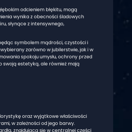
 głębokim odcieniem błękitu, mogą
mienia wynika z obecności śladowych
iru, słynące z intensywnego,
, będąc symbolem mądrości, czystości i
t wybierany zarówno w jubilerstwie, jak i w
omowania spokoju umysłu, ochrony przed
o swoją estetyką, ale również mają
olorystykę oraz wyjątkowe właściwości
ami, w zależności od jego barwy.
ardła, znajdującą się w centralnej części