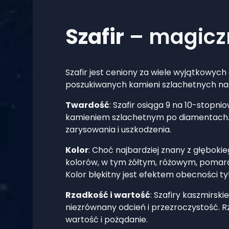
Szafir
– magicz
Szafir jest ceniony za wiele wyjątkowych 
poszukiwanych kamieni szlachetnych na 
Twardość
: Szafir osiąga 9 na 10-stopn
kamieniem szlachetnym po diamentach.
zarysowania i uszkodzenia.
Kolor
: Choć najbardziej znany z głębokie
kolorów, w tym żółtym, różowym, pomar
Kolor błękitny jest efektem obecności tyt
Rzadkość i wartość
: Szafiry kaszmirski
niezrównany odcień i przezroczystość. R
wartość i pożądanie.