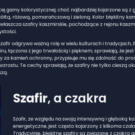
tej gamy kolorystycznej; choć najbardziej kojarzone są z
ółtą, różową, pomarańczową i zieloną. Kolor błękitny ka
 zwłaszcza szafiry kaszmirskie, pochodzące z rejonu Kaszm
ystości.
szafir odgrywa ważną rolę w wielu kulturach i tradycjach
afiru, łączona z jego trwałością i pięknem, sprawiają, że jes
y za kamień ochronny, przypisuje mu się zdolność do pr
ostu. Te cechy sprawiają, że szafiry nie tylko cieszą ok
szą.
Szafir
, a czakra
Szafir, ze względu na swoją intensywną i głęboką k
energetyczne, jest często kojarzony z kilkoma czakr
Tradycyjnie, błękitne szafiry są związane z czakrą g