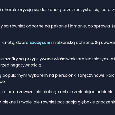
ści charakteryzują się doskonałą przezroczystością, co przy
iry są również odporne na pękanie i łamanie, co sprawia
ć, cnotę, dobre
szczęście
i niebiańską ochronę. Są uważa
nie szafiry są przypisywane właściwościom leczniczym, 
przed negatywnością.
są popularnym wyborem na pierścionki zaręczynowe, kolczyki,
ce.
j kolor na zawsze, nie blaknąc ani nie zmieniając odcien
ko piękne i trwałe, ale również posiadają głębokie znaczeni