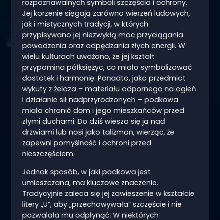
rozpoznawalnych symboli szczęścia i ochrony.
Jej korzenie sięgają zarówno wierzeń ludowych,
jak i mistycznych tradycji, w których
przypisywano jej niezwykłą moc przyciągania
powodzenia oraz odpędzania złych energii. W
wielu kulturach uważano, że jej kształt
przypomina półksiężyc, co miało symbolizować
dostatek i harmonię. Ponadto, jako przedmiot
wykuty z żelaza – materiału odpornego na ogień
i działanie sił nadprzyrodzonych – podkowa
miała chronić dom i jego mieszkańców przed
złymi duchami. Do dziś wiesza się ją nad
drzwiami lub nosi jako talizman, wierząc, że
zapewni pomyślność i ochroni przed
nieszczęściem.
Jednak sposób, w jaki podkowa jest
umieszczana, ma kluczowe znaczenie.
Tradycyjnie zaleca się jej zawieszenie w kształcie
litery „U”, aby „przechowywała” szczęście i nie
pozwalała mu odpłynąć. W niektórych