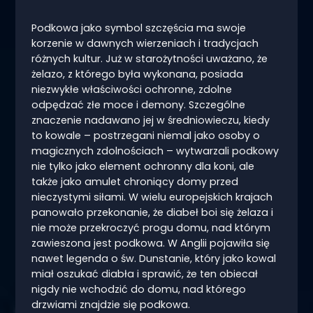
Podkowa jako symbol szczęścia ma swoje
korzenie w dawnych wierzeniach i tradycjach
różnych kultur. Już w starożytności uważano, że
żelazo, z którego była wykonana, posiada
niezwykłe właściwości ochronne, zdolne
odpędzać złe moce i demony. Szczególne
znaczenie nadawano jej w średniowieczu, kiedy
to kowale – postrzegani niemal jako osoby o
magicznych zdolnościach – wytwarzali podkowy
nie tylko jako element ochronny dla koni, ale
także jako amulet chroniący domy przed
nieczystymi siłami. W wielu europejskich krajach
panowało przekonanie, że diabeł boi się żelaza i
nie może przekroczyć progu domu, nad którym
zawieszona jest podkowa. W Anglii pojawiła się
nawet legenda o św. Dunstanie, który jako kowal
miał oszukać diabła i sprawić, że ten obiecał
nigdy nie wchodzić do domu, nad którego
drzwiami znajdzie się podkowa.