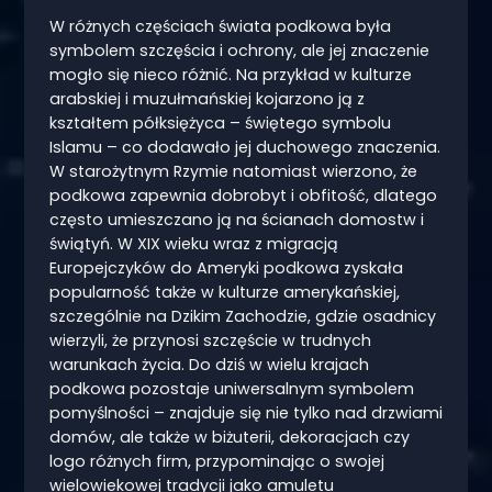
W różnych częściach świata podkowa była
symbolem szczęścia i ochrony, ale jej znaczenie
mogło się nieco różnić. Na przykład w kulturze
arabskiej i muzułmańskiej kojarzono ją z
kształtem półksiężyca – świętego symbolu
Islamu – co dodawało jej duchowego znaczenia.
W starożytnym Rzymie natomiast wierzono, że
podkowa zapewnia dobrobyt i obfitość, dlatego
często umieszczano ją na ścianach domostw i
świątyń. W XIX wieku wraz z migracją
Europejczyków do Ameryki podkowa zyskała
popularność także w kulturze amerykańskiej,
szczególnie na Dzikim Zachodzie, gdzie osadnicy
wierzyli, że przynosi szczęście w trudnych
warunkach życia. Do dziś w wielu krajach
podkowa pozostaje uniwersalnym symbolem
pomyślności – znajduje się nie tylko nad drzwiami
domów, ale także w biżuterii, dekoracjach czy
logo różnych firm, przypominając o swojej
wielowiekowej tradycji jako amuletu