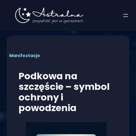
Przejdź
do
treści
Manifestacje
Podkowa na
szczęście – symbol
ochrony i
powodzenia