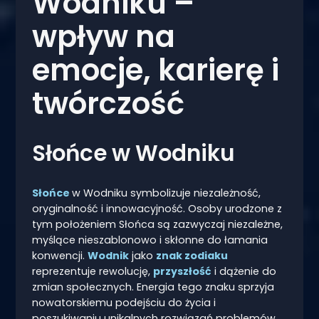
Wodniku –
wpływ na
emocje, karierę i
twórczość
Słońce w Wodniku
Słońce
w Wodniku symbolizuje niezależność,
oryginalność i innowacyjność. Osoby urodzone z
tym położeniem Słońca są zazwyczaj niezależne,
myślące nieszablonowo i skłonne do łamania
konwencji.
Wodnik
jako
znak zodiaku
reprezentuje rewolucję,
przyszłość
i dążenie do
zmian społecznych. Energia tego znaku sprzyja
nowatorskiemu podejściu do życia i
poszukiwaniu unikalnych rozwiązań problemów.