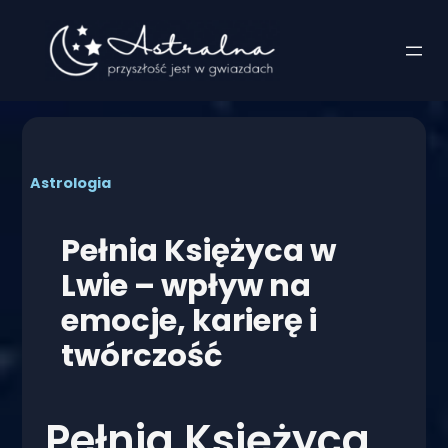
Przejdź
do
treści
Astrologia
Pełnia Księżyca w
Lwie – wpływ na
emocje, karierę i
twórczość
Pełnia Księżyca