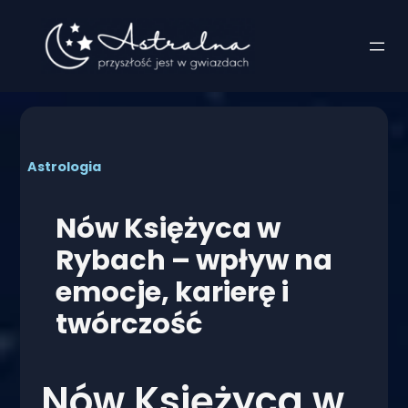
Przejdź
do
treści
Astrologia
Nów Księżyca w
Rybach – wpływ na
emocje, karierę i
twórczość
Nów Księżyca w