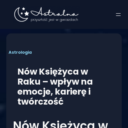
Przejdź
do
treści
Astrologia
Nów Księżyca w
Raku – wpływ na
emocje, karierę i
twórczość
Nów Księżyca w