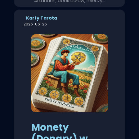
Arkanach, obok buław, mieczy…
Karty Tarota
2026-06-26
Monety
(Denary) w