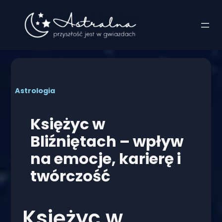
Przejdź
do
treści
Astrologia
Księżyc w
Bliźniętach – wpływ
na emocje, karierę i
twórczość
Księżyc w