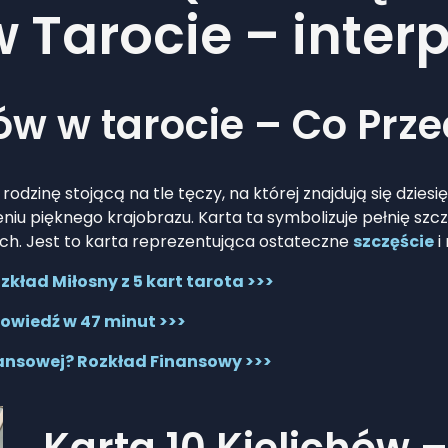
w Tarocie – inter
hów w tarocie – Co Prz
rodzinę stojącą na tle tęczy, na której znajdują się dziesi
niu pięknego krajobrazu. Karta ta symbolizuje pełnię szcz
ach. Jest to karta reprezentująca ostateczne
szczęście
i
kład Miłosny z 5 kart tarota >>>
owiedź w 47 minut >>>
nansowej? Rozkład Finansowy >>>
Karta 10 Kielichów 