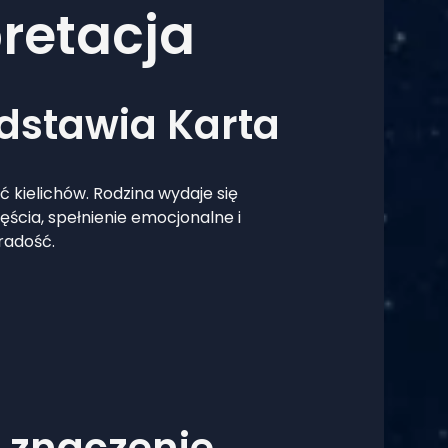
pretacja
edstawia Karta
ęć kielichów. Rodzina wydaje się
ęścia, spełnienie emocjonalne i
 radość.
– znaczenie