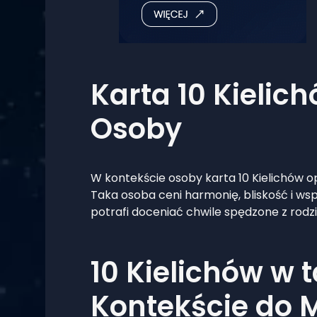
Karta 10 Kielic
Osoby
W kontekście osoby karta 10 Kielichów op
Taka osoba ceni harmonię, bliskość i wspar
potrafi doceniać chwile spędzone z rodzin
10 Kielichów w 
Kontekście do 