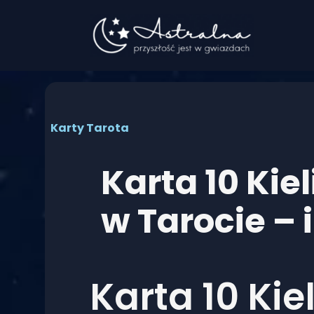
Przejdź
do
treści
Karty Tarota
Karta 10 Kie
w Tarocie – 
Karta 10 Kie