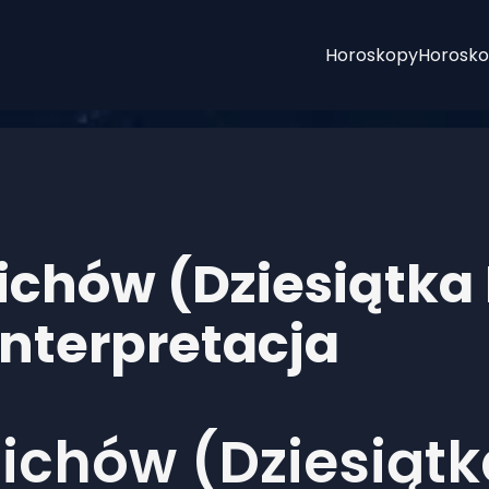
Horoskopy
Horosko
lichów (Dziesiątka
interpretacja
lichów (Dziesiąt