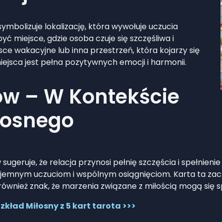
ymbolizuje lokalizację, która wywołuje uczucia
być miejsce, gdzie osoba czuje się szczęśliwa i
sce wakacyjne lub inna przestrzeń, która kojarzy się
miejsca jest pełna pozytywnych emocji i harmonii.
hów – W Kontekście
łosnego
 sugeruje, że relacja przynosi pełnię szczęścia i spełnien
wzajemnym uczuciom i wspólnym osiągnięciom. Karta ta zach
ównież znak, że marzenia związane z miłością mogą się sp
kład Miłosny z 5 kart tarota >>>