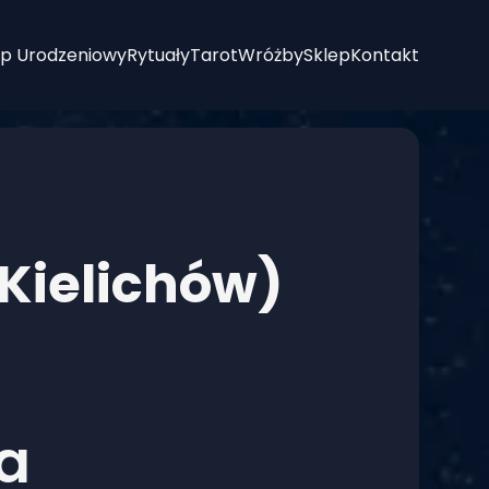
p Urodzeniowy
Rytuały
Tarot
Wróżby
Sklep
Kontakt
 Kielichów)
ka