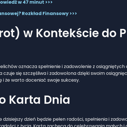
owiedź w 47 minut >>>
nansowej? Rozkład Finansowy >>>
arot) w Kontekście do 
Kielichów oznacza spełnienie i zadowolenie z osiągnięty
a czuje się szczęśliwa i zadowolona dzięki swoim osiąg
ję i że warto doceniać swoje sukcesy.
ko Karta Dnia
 że dzisiejszy dzień będzie pełen radości, spełnienia i za
 radości z życia. Karta zachęca do celebrowania małych i