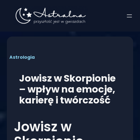
Przejdź
do
treści
Astrologia
Jowisz w Skorpionie
– wpływ na emocje,
karierę i twórczość
Jowisz w