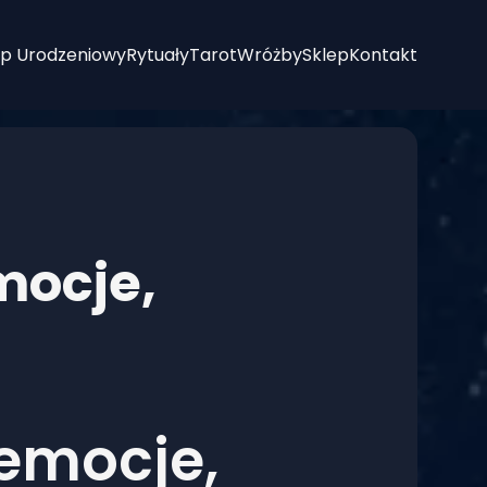
p Urodzeniowy
Rytuały
Tarot
Wróżby
Sklep
Kontakt
mocje,
 emocje,