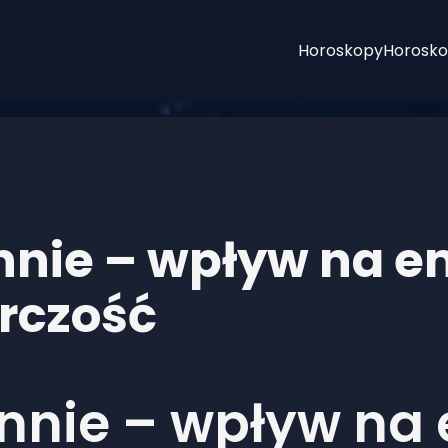
Horoskopy
Horosko
nnie – wpływ na e
órczość
nnie – wpływ na