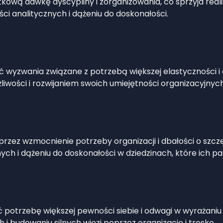
ową dawkę dyscypliny i zorganizowania, co sprzyja real
ści analitycznych i dążeniu do doskonałości.
ć wyzwania związane z potrzebą większej elastyczności i
wości i rozwijaniem swoich umiejętności organizacyjnych
rzez wzmocnienie potrzeby organizacji i dbałości o szcz
ych i dążeniu do doskonałości w dziedzinach, które ich pa
 potrzebę większej pewności siebie i odwagi w wyrażaniu
 i budowaniu silnych więzi poprzez organizację i troskę.