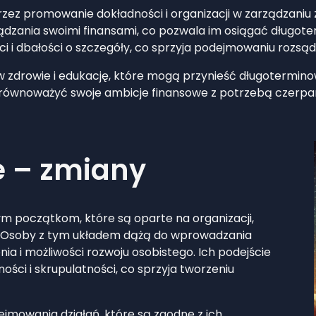
zez promowanie dokładności i organizacji w zarządzani
ądzania swoimi finansami, co pozwala im osiągać długote
ci i dbałości o szczegóły, co sprzyja podejmowaniu rozsą
w zdrowie i edukację, które mogą przynieść długotermino
 równoważyć swoje ambicje finansowe z potrzebą czerpan
e – zmiany
m początkom, które są oparte na organizacji,
i. Osoby z tym układem dążą do wprowadzania
a i możliwości rozwoju osobistego. Ich podejście
ści i skrupulatności, co sprzyja tworzeniu
jmowania działań, które są zgodne z ich