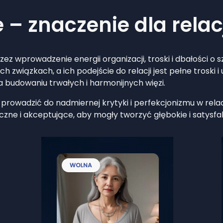
 – znaczenie dla relac
ez wprowadzenie energii organizacji, troski i dbałości o
h związkach, a ich podejście do relacji jest pełne troski 
a budowaniu trwałych i harmonijnych więzi.
prowadzić do nadmiernej krytyki i perfekcjonizmu w rela
czne i akceptujące, aby mogły tworzyć głębokie i satysfa