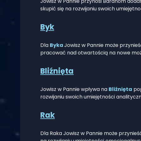
Jowisz w Pannie przynosi Baranom dodatk
skupić się na rozwijaniu swoich umiejętno
Byk
Dla
Byka
Jowisz w Pannie może przynieś
pracować nad otwartością na nowe możli
Bliźnięta
Jowisz w Pannie wpływa na
Bliźnięta
pop
rozwijaniu swoich umiejętności analityczn
Rak
Dla Raka Jowisz w Pannie może przynieść
na rozwijaniu umiejętności emocjonalnych