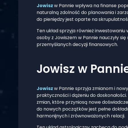
Jowisz
w Pannie wpływa na finanse popr
naturalną zdolność do planowania i zarz
do pieniędzy jest oparte na skrupulatnoś
Ten układ sprzyja również inwestowaniu 
osoby z Jowiszem w Pannie nauczyły się
przemyślanych decyzji finansowych.
Jowisz w Panni
Jowisz
w Pannie sprzyja zmianom i nowy
praktyczności i dążeniu do doskonałośc
zmian, które przyniosą nowe doświadczeni
do nowych początków jest pełne dokładno
harmonijnych i zrównoważonych relacji.
Ten układ astrologiczny zachęca do pode