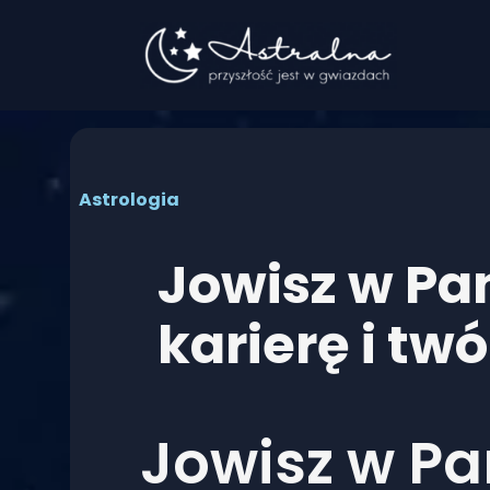
Przejdź
do
treści
Astrologia
Jowisz w Pa
karierę i tw
Jowisz w Pa