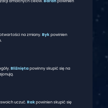
izacji ambitnych celów.
Baran
powinien
 otwartości na zmiany.
Byk
powinien
.
egóły.
Bliźnięta
powinny skupić się na
sjonują.
 swoich uczuć.
Rak
powinien skupić się