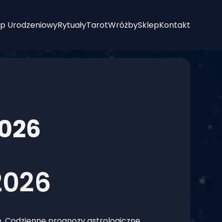
p Urodzeniowy
Rytuały
Tarot
Wróżby
Sklep
Kontakt
2026
2026
e. Codzienne prognozy astrologiczne