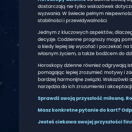
dostarczają nie tylko wskazówek dotyc
wyzwania. W świecie pełnym niepewności
stabilności i przewidywalności.
Jednym z kluczowych aspektów, dlacze
decyzje. Codzienne prognozy mogą pomó
a kiedy lepiej się wycofać i poczekać na
własnym życiem, a także bodźcem do dzi
Horoskopy dzienne również odgrywają ist
pomagając lepiej zrozumieć motywy i za
bardziej harmonijne związki. Wskazówki
narzędzia do ich zrozumienia i akceptacji
Sprawdź swoją przyszłość miłosną. Roz
Masz konkretne pytanie do kart? Odp
Jesteś ciekawa swojej przyszłości fi