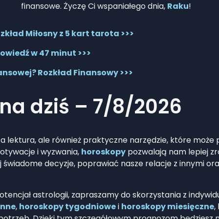
finansowe. Życzę Ci wspaniałego dnia,
Raku
!
kład Miłosny z 5 kart tarota >>>
owiedź w 47 minut >>>
nansowej? Rozkład Finansowy >>>
na dziś – 7/8/2026
ca lektura, ale również praktyczne narzędzie, które moż
otywacje i wyzwania,
horoskopy
pozwalają nam lepiej zro
świadome decyzje, poprawiać nasze relacje z innymi or
potencjał astrologii, zapraszamy do skorzystania z indyw
enne
,
horoskopy tygodniowe
i
horoskopy miesięczne
,
 potrzeb. Dzięki tym szczegółowym prognozom będziesz m