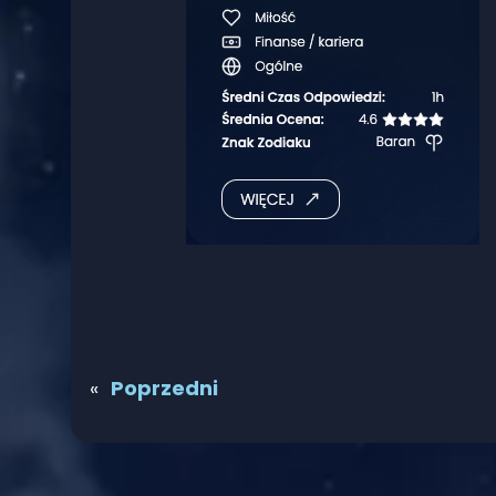
«
Poprzedni