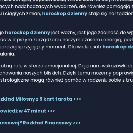
zących nadchodzących wydarzeń, ale również pomagają 
 i ciągłych zmian,
horoskop dzienny
staje się narzędzi
go
horoskop dzienny
jest ważny, jest jego zdolność do 
c w lepszym zarządzaniu naszym czasem i energią, podp
 bardziej sprzyjający moment. Dla wielu osób
horoskop d
ałania.
otną rolę w sferze emocjonalnej. Dają nam wskazówki doty
chowania naszych bliskich. Dzięki temu możemy poprawić 
 astrologiczne mogą również pomóc w radzeniu sobie z t
.
kład Miłosny z 5 kart tarota >>>
owiedź w 47 minut >>>
nansowej? Rozkład Finansowy >>>