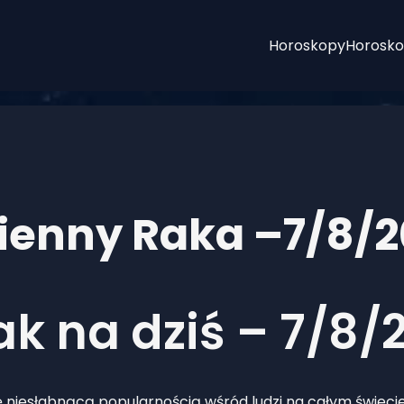
Horoskopy
Horosko
ienny Raka –7/8/
k na dziś – 7/8/
 niesłabnącą popularnością wśród ludzi na całym świeci