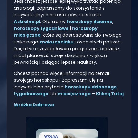
Jeśli chcesz jeszcze lepiej wykorzystać potencjał
astrologii, zapraszamy do skorzystania z
indywidualnych horoskopów na stronie
Astralna.pl
. Oferujemy
horoskopy dzienne
,
horoskopy tygodniowe
i
horoskopy
miesięczne
, które są dostosowane do Twojego
unikalnego
znaku zodiaku
i osobistych potrzeb.
Dzięki tym szczegółowym prognozom będziesz
mógł planować swoje działania z większą
pewnością i osiągać lepsze rezultaty.
Chcesz poznać więcej informacji na temat
swojego horoskopu? Zapraszam Cię na
indywidualne czytania
horoskopu dziennego
,
tygodniowego
lub
miesięcznego
–
Kliknij Tutaj
Wróżka Dobrawa