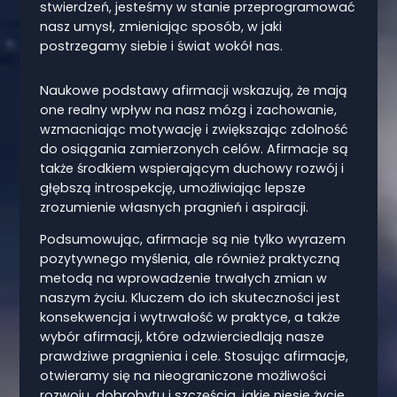
stwierdzeń, jesteśmy w stanie przeprogramować
nasz umysł, zmieniając sposób, w jaki
postrzegamy siebie i świat wokół nas.
Naukowe podstawy afirmacji wskazują, że mają
one realny wpływ na nasz mózg i zachowanie,
wzmacniając motywację i zwiększając zdolność
do osiągania zamierzonych celów. Afirmacje są
także środkiem wspierającym duchowy rozwój i
głębszą introspekcję, umożliwiając lepsze
zrozumienie własnych pragnień i aspiracji.
Podsumowując, afirmacje są nie tylko wyrazem
pozytywnego myślenia, ale również praktyczną
metodą na wprowadzenie trwałych zmian w
naszym życiu. Kluczem do ich skuteczności jest
konsekwencja i wytrwałość w praktyce, a także
wybór afirmacji, które odzwierciedlają nasze
prawdziwe pragnienia i cele. Stosując afirmacje,
otwieramy się na nieograniczone możliwości
rozwoju, dobrobytu i szczęścia, jakie niesie życie.