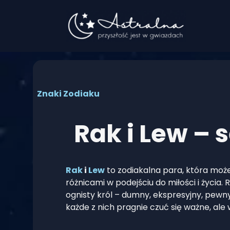
Przejdź
do
treści
Znaki Zodiaku
Rak i Lew – 
Rak
i
Lew
to zodiakalna para, która moż
różnicami w podejściu do miłości i życia
ognisty król – dumny, ekspresyjny, pewny
każde z nich pragnie czuć się ważne, ale 