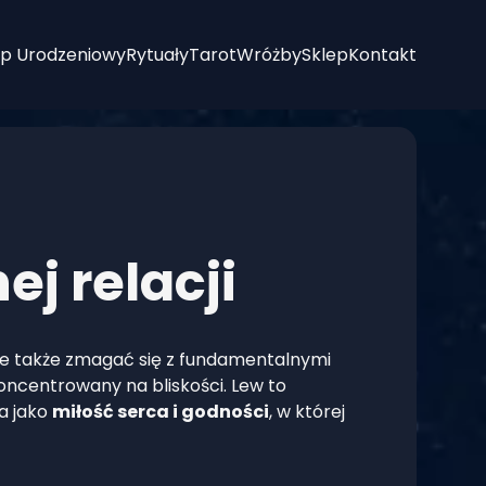
p Urodzeniowy
Rytuały
Tarot
Wróżby
Sklep
Kontakt
ej relacji
ale także zmagać się z fundamentalnymi
koncentrowany na bliskości. Lew to
na jako
miłość serca i godności
, w której