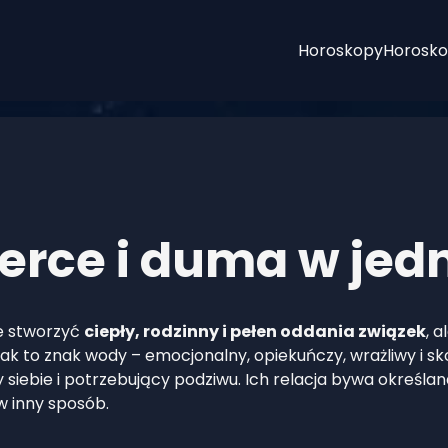
Horoskopy
Horosko
serce i duma w jedn
e stworzyć
ciepły, rodzinny i pełen oddania związek
, 
. Rak to znak wody – emocjonalny, opiekuńczy, wrażliwy i s
 siebie i potrzebujący podziwu. Ich relacja bywa określa
w inny sposób.