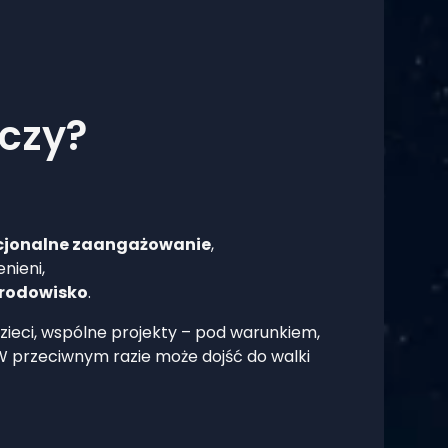
ączy?
mocjonalne zaangażowanie
,
enieni,
 środowisko
.
zieci, wspólne projekty – pod warunkiem,
 W przeciwnym razie może dojść do walki