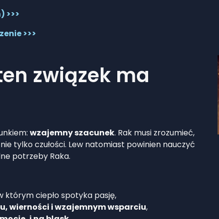
) >>>
czenie >>>
 ten związek ma
runkiem:
wzajemny szacunek
. Rak musi zrozumieć,
, nie tylko czułości. Lew natomiast powinien nauczyć
lne potrzeby Raka.
 w którym ciepło spotyka pasję,
u, wierności i wzajemnym wsparciu
,
mocje, i na blask
.