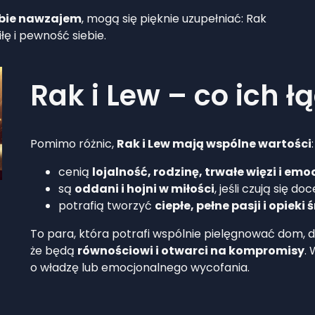
ebie nawzajem
, mogą się pięknie uzupełniać: Rak
iłę i pewność siebie.
Rak i Lew – co ich ł
Pomimo różnic,
Rak i Lew mają wspólne wartości
:
cenią
lojalność, rodzinę, trwałe więzi i e
są
oddani i hojni w miłości
, jeśli czują się doc
potrafią tworzyć
ciepłe, pełne pasji i opieki
To para, która potrafi wspólnie pielęgnować dom, d
że będą
równościowi i otwarci na kompromisy
.
o władzę lub emocjonalnego wycofania.