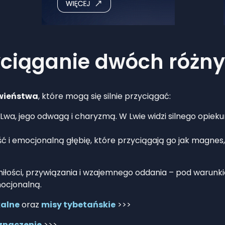
yciąganie dwóch różny
wieństwa
, które mogą się silnie przyciągać:
 Lwa, jego odwagą i charyzmą. W Lwie widzi silnego opiek
ść i emocjonalną głębię, które przyciągają go jak magnes
iłości, przywiązania i wzajemnego oddania – pod warunk
mocjonalną.
kalne
oraz
misy tybetańskie
>>>
 znaczenie
>>>