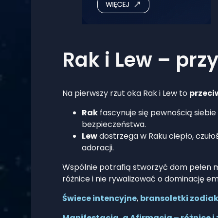
Rak i Lew – prz
Na pierwszy rzut oka Rak i Lew to
przeci
Rak
fascynuje się pewnością siebie
bezpieczeństwa.
Lew
dostrzega w Raku ciepło, czuło
adoracji.
Wspólnie potrafią stworzyć dom pełen m
różnice i nie rywalizować o dominację e
Świece intencyjne
,
bransoletki zodia
Manifestacja, a Afirmacja – różnice i