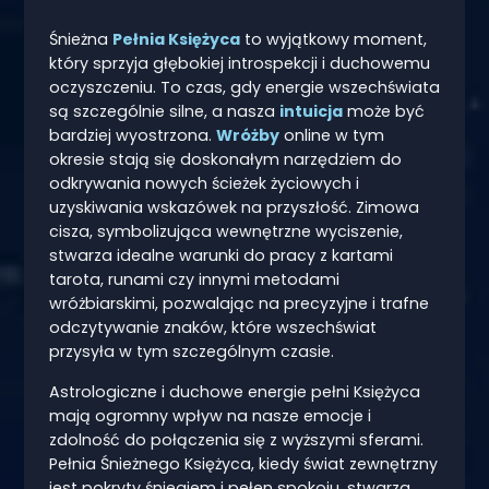
Śnieżna
Pełnia Księżyca
to wyjątkowy moment,
który sprzyja głębokiej introspekcji i duchowemu
oczyszczeniu. To czas, gdy energie wszechświata
są szczególnie silne, a nasza
intuicja
może być
bardziej wyostrzona.
Wróżby
online w tym
okresie stają się doskonałym narzędziem do
odkrywania nowych ścieżek życiowych i
uzyskiwania wskazówek na przyszłość. Zimowa
cisza, symbolizująca wewnętrzne wyciszenie,
stwarza idealne warunki do pracy z kartami
tarota, runami czy innymi metodami
wróżbiarskimi, pozwalając na precyzyjne i trafne
odczytywanie znaków, które wszechświat
przysyła w tym szczególnym czasie.
Astrologiczne i duchowe energie pełni Księżyca
mają ogromny wpływ na nasze emocje i
zdolność do połączenia się z wyższymi sferami.
Pełnia Śnieżnego Księżyca, kiedy świat zewnętrzny
jest pokryty śniegiem i pełen spokoju, stwarza