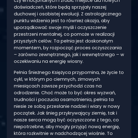
czy emocjonalnych i zrobić miejsce dla nowych
doświadczeń, które będą sprzyjały naszej
duchowej i osobistej ewolucji. Z astrologicznego
punktu widzenia jest to również okazja, aby
uporządkować swoje myśli i oczyszczenie
przestrzeni mentalnej, co pomoże w realizacji
przyszłych celów. Ta pełnia jest doskonałym
momentem, by rozpocząć proces oczyszczania
– zarówno zewnętrznego, jak i wewnętrznego – w
oczekiwaniu na energię wiosny.
Pełnia Śnieżnego Księżyca przypomina, że życie to
cykl, w którym po ciemnych, zimowych
miesiącach zawsze przychodzi czas na
odrodzenie. Choć może to być okres wyzwań,
trudności i poczucia osamotnienia, pełnia ta
niesie ze sobą przesłanie nadziei i wiary w nowy
początek. Jak śnieg przykrywający ziemię, tak i
nasze serca mogą być oczyszczone z tego, co
niepotrzebne, aby mogły przyjąć nową energię,
która rozkwitnie w nadchodzącej wiośnie. To