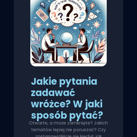
Jakie pytania
zadawać
wróżce? W jaki
sposób pytać?
Otwarte, a może zamknięte? Jakich
tematów lepiej nie poruszać? Czy
zastanawialiście się kiedyś, jak