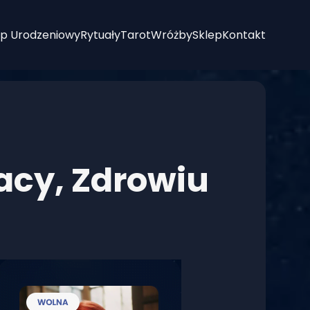
p Urodzeniowy
Rytuały
Tarot
Wróżby
Sklep
Kontakt
acy, Zdrowiu