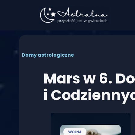
Przejdź
do
treści
Domy astrologiczne
Mars w 6. D
i Codzienn