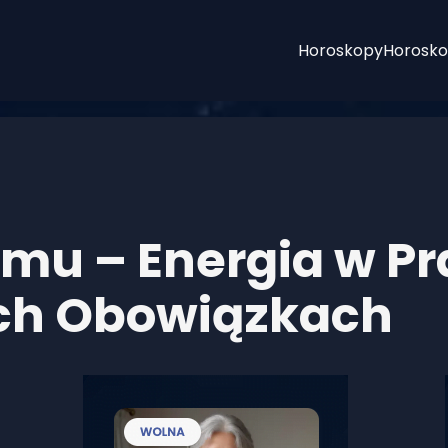
Horoskopy
Horosko
omu – Energia w Pr
ych Obowiązkach