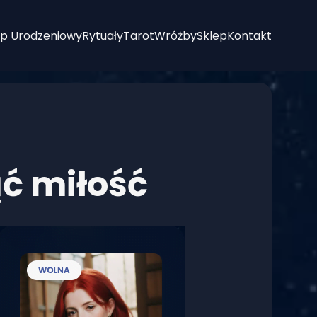
p Urodzeniowy
Rytuały
Tarot
Wróżby
Sklep
Kontakt
ąć miłość