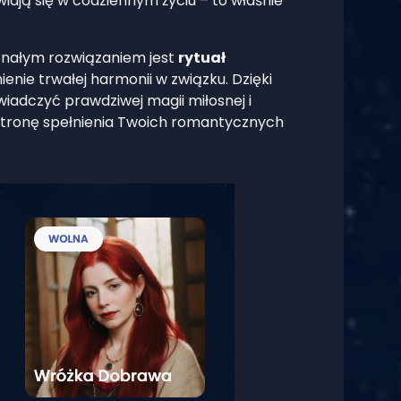
wiają się w codziennym życiu – to właśnie
konałym rozwiązaniem jest
rytuał
ienie trwałej harmonii w związku. Dzięki
oświadczyć prawdziwej magii miłosnej i
 stronę spełnienia Twoich romantycznych