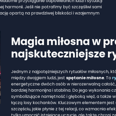
wiadome przyciąganie odpowiednich ludzi i sytuacji
 harmonii. Jeśli nie potrafimy być szczęśliwi sami
ację opartą na prawdziwej bliskości i wzajemnym
Magia miłosna w pr
najskuteczniejsze ry
Jednym z najpotężniejszych rytuałów miłosnych, któ
między dwojgiem ludzi, jest
spętanie miłosne
. To
r
energetyczne dwóch osób w nierozerwalną całość, dz
bardziej harmonijna i stabilna. Do jego wykonania c
symbolizujące namiętność i głęboką więź, a także ws
łączą losy kochanków. Kluczowym elementem jest sk
szczęściu, jakie płynie z tej relacji, co wzmacnia ef
tylko umocnić istniejące uczucie, ale także chron