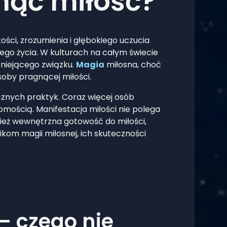
nąć miłość?
kości, zrozumienia i głębokiego uczucia
jego życia. W kulturach na całym świecie
tniejącego związku.
Magia
miłosna, choć
soby pragnącej miłości.
cznych praktyk. Coraz więcej osób
mością. Manifestacja miłości nie polega
ież wewnętrzna gotowość do miłości,
kom magii miłosnej, ich skuteczności
– czego nie