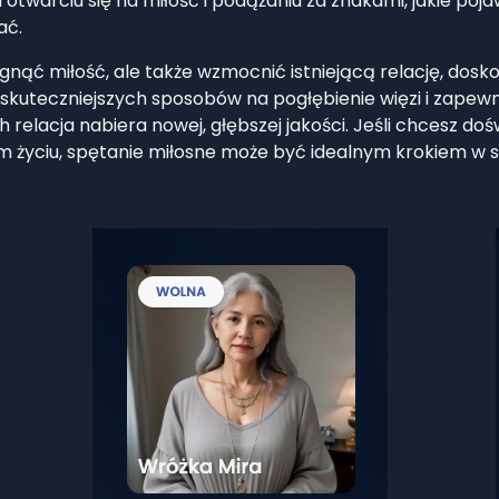
otwarciu się na miłość i podążaniu za znakami, jakie poja
ać.
ągnąć miłość, ale także wzmocnić istniejącą relację, dos
ajskuteczniejszych sposobów na pogłębienie więzi i zapewn
ich relacja nabiera nowej, głębszej jakości. Jeśli chcesz d
oim życiu, spętanie miłosne może być idealnym krokiem w