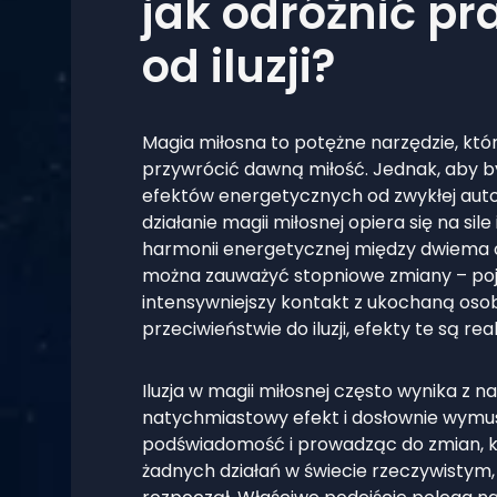
jak odróżnić pr
od iluzji?
Magia miłosna to potężne narzędzie, któ
przywrócić dawną miłość. Jednak, aby by
efektów energetycznych od zwykłej auto
działanie magii miłosnej opiera się na si
harmonii energetycznej między dwiema os
można zauważyć stopniowe zmiany – poja
intensywniejszy kontakt z ukochaną os
przeciwieństwie do iluzji, efekty te są r
Iluzja w magii miłosnej często wynika z 
natychmiastowy efekt i dosłownie wymus
podświadomość i prowadząc do zmian, któr
żadnych działań w świecie rzeczywistym, 