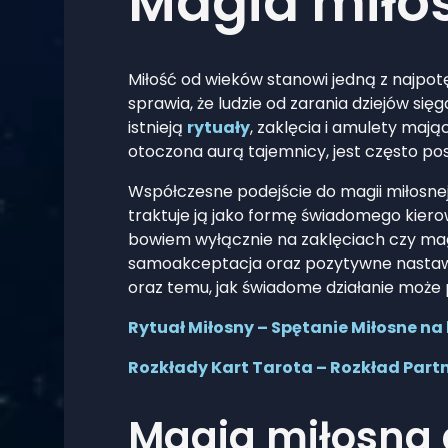
Magia miłos
Miłość od wieków stanowi jedną z najpotęż
sprawia, że ludzie od zarania dziejów si
istnieją
rytuały
, zaklęcia i amulety maj
otoczona aurą tajemnicy, jest często pos
Współczesne podejście do magii miłosnej
traktuje ją jako formę świadomego kier
bowiem wyłącznie na zaklęciach czy ma
samoakceptacja oraz pozytywne nastawien
oraz temu, jak świadome działanie może 
Rytuał Miłosny – Spętanie Miłosne na
Rozkłady Kart Tarota – Rozkład Partn
Magia miłosna a