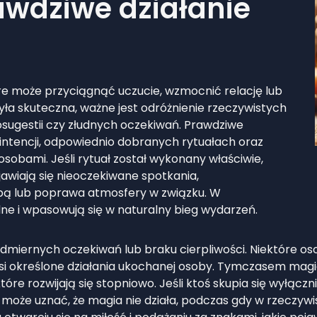
awdziwe działanie
re może przyciągnąć uczucie, wzmocnić relację lub
ła skuteczna, ważne jest odróżnienie rzeczywistych
sugestii czy złudnych oczekiwań. Prawdziwe
le intencji, odpowiednio dobranych rytuałach oraz
obami. Jeśli rytuał został wykonany właściwie,
wiają się nieoczekiwane spotkania,
obą lub poprawa atmosfery w związku. W
ealne i wpasowują się w naturalny bieg wydarzeń.
nadmiernych oczekiwań lub braku cierpliwości. Niektóre oso
i określone działania ukochanej osoby. Tymczasem magia
e rozwijają się stopniowo. Jeśli ktoś skupia się wyłączni
może uznać, że magia nie działa, podczas gdy w rzeczywist