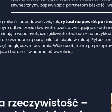
zewnętrznymi, zapewniając partnerom bliskość i w
ą miłość i odbudować związek,
rytuał na powrót partn
znym odtworzeniu dawnych uczuć, przyciągając ukochaną
inają o wspólnych, szczęśliwych chwilach – na przykład z
 które wzmacniają aurę miłości i ciepła w relacji. Rytua
ęź na głębszym poziomie. Wiele osób, które go przeprowad
iejsza i bardziej świadoma niż wcześniej.
a rzeczywistość –