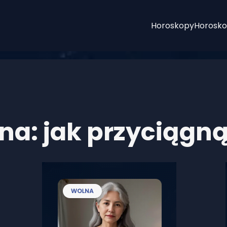
Horoskopy
Horosko
na: jak przyciągn