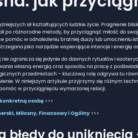
na: jak przyciąg
niejszych sił kształtujących ludzkie życie. Pragnienie blis
ęgali po różnorodne metody, by przyciągnąć miłość do swo
ące pomóc w odnalezieniu bratniej duszy lub umocnieniu is
trzegana jako narzędzie wspierające intencje i energię o
 nie ogranicza się jedynie do dawnych rytuałów i ezotery
owania własną energią oraz sposobu na pracę z podświado
gicznych przedmiotach – kluczową rolę odgrywa tu równ
ie. W niniejszym artykule przyjrzymy się różnym techni
pomóc w przyciągnięciu wymarzonej relacji.
 konkretną osobę
>>>
erski, Miłosny, Finansowy i Ogólny
>>>
 błędy do uniknięcia 