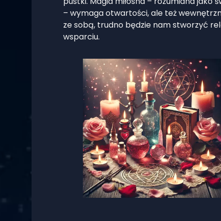
pustki. Magia miłosna – rozumiana jako ś
– wymaga otwartości, ale też wewnętrznej
ze sobą, trudno będzie nam stworzyć rel
wsparciu.