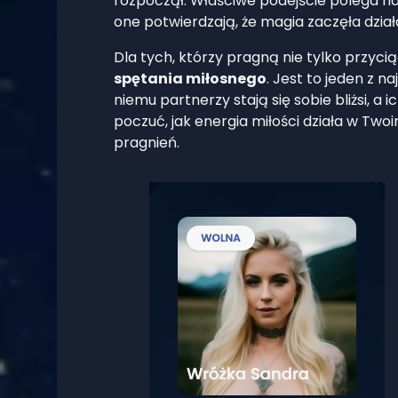
rozpoczął. Właściwe podejście polega na 
one potwierdzają, że magia zaczęła dział
Dla tych, którzy pragną nie tylko przyci
spętania miłosnego
. Jest to jeden z n
niemu partnerzy stają się sobie bliżsi, a 
poczuć, jak energia miłości działa w Tw
pragnień.