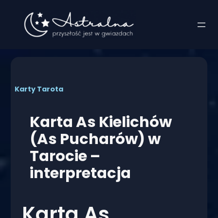
Przejdź
do
treści
Karty Tarota
Karta As Kielichów
(As Pucharów) w
Tarocie –
interpretacja
Karta As