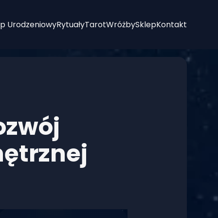
p Urodzeniowy
Rytuały
Tarot
Wróżby
Sklep
Kontakt
ozwój
ętrznej