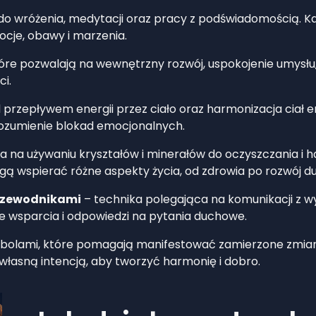
 do wróżenia, medytacji oraz pracy z podświadomością. 
cje, obawy i marzenia.
tóre pozwalają na wewnętrzny rozwój, uspokojenie umysłu
i.
przepływem energii przez ciało oraz harmonizacja ciał 
zrozumienie blokad emocjonalnych.
 na używaniu kryształów i minerałów do oczyszczania i 
gą wspierać różne aspekty życia, od zdrowia po rozwój d
przewodnikami
– technika polegająca na komunikacji z 
e wsparcia i odpowiedzi na pytania duchowe.
mbolami, które pomagają manifestować zamierzone zmiany
 własną intencją, aby tworzyć harmonię i dobro.