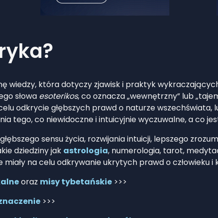
eryka?
nę wiedzy, która dotyczy zjawisk i praktyk wykraczającyc
iego słowa
esoterikos
, co oznacza „wewnętrzny” lub „taje
 na celu odkrycie głębszych prawd o naturze wszechświata,
nia tego, co niewidoczne i intuicyjnie wyczuwalne, a co j
ębszego sensu życia, rozwijania intuicji, lepszego zrozum
ie dziedziny jak
astrologia
, numerologia, tarot, medyta
re miały na celu odkrywanie ukrytych prawd o człowieku i 
kalne
oraz
misy tybetańskie
>>>
 znaczenie
>>>