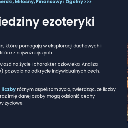
erski, Miłosny, Finansowy i Ogólny >>>
edziny ezoteryki
in, które pomagają w eksploracji duchowych i
tóre z najważniejszych:
iazd na życie i charakter człowieka. Analiza
 pozwala na odkrycie indywidualnych cech,
e
liczby
różnym aspektom życia, twierdząc, że liczby
oraz imię danej osoby mogą odsłonić cechy
y życiowe.