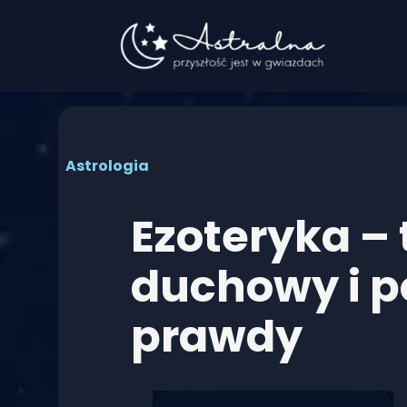
Przejdź
do
treści
Astrologia
Ezoteryka –
duchowy i p
prawdy