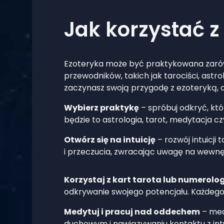
Jak korzystać z
Ezoteryka może być praktykowana zarów
przewodników, takich jak tarociści, astro
zaczynasz swoją przygodę z ezoteryką, o
Wybierz praktykę
– spróbuj odkryć, któ
będzie to astrologia, tarot, medytacja cz
Otwórz się na intuicję
– rozwój intuicji
i przeczucia, zwracając uwagę na wewnę
Korzystaj z kart tarota lub numerolog
odkrywanie swojego potencjału. Każdego 
Medytuj i pracuj nad oddechem
– med
duchowym i nawiązywaniu kontaktu z intu