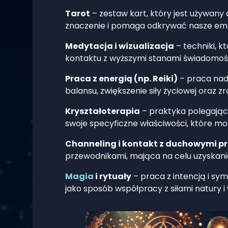
Tarot
– zestaw kart, który jest używany
znaczenie i pomaga odkrywać nasze emo
Medytacja i wizualizacja
– techniki, k
kontaktu z wyższymi stanami świadomośc
Praca z energią (np. Reiki)
– praca nad 
balansu, zwiększenie siły życiowej oraz 
Kryształoterapia
– praktyka polegająca
swoje specyficzne właściwości, które mo
Channeling i kontakt z duchowymi 
przewodnikami, mająca na celu uzyskani
Magia
i rytuały
– praca z intencją i sy
jako sposób współpracy z siłami natury i