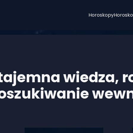
Horoskopy
Horosko
 tajemna wiedza, r
oszukiwanie wewn