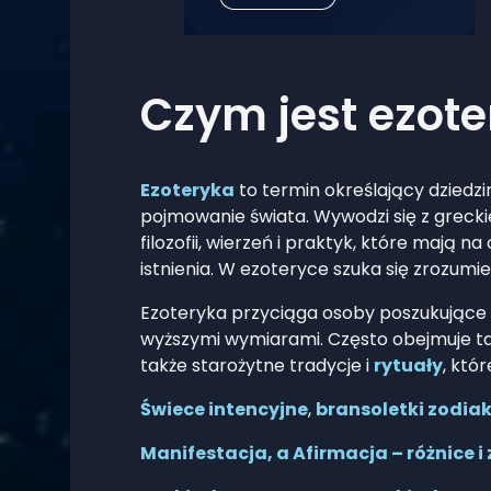
Czym jest ezot
Ezoteryka
to termin określający dziedzi
pojmowanie świata. Wywodzi się z greck
filozofii, wierzeń i praktyk, które mają
istnienia. W ezoteryce szuka się zrozumie
Ezoteryka przyciąga osoby poszukujące gł
wyższymi wymiarami. Często obejmuje tak
także starożytne tradycje i
rytuały
, któ
Świece intencyjne
,
bransoletki zodia
Manifestacja, a Afirmacja – różnice i