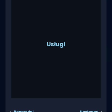
Usługi
«
Poprzedni
Następny
»