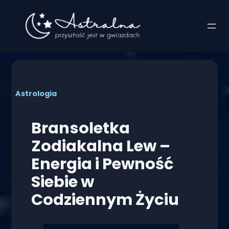
Przejdź
do
treści
Astrologia
Bransoletka
Zodiakalna Lew –
Energia i Pewność
Siebie w
Codziennym Życiu