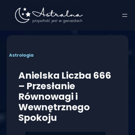
Przejdź
do
treści
Astrologia
Anielska Liczba 666
– Przesłanie
Równowagi i
Wewnętrznego
Spokoju